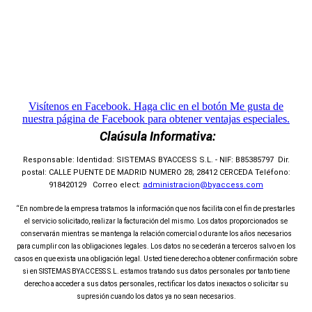
Visítenos en Facebook. Haga clic en el botón Me gusta de
nuestra página de Facebook para obtener ventajas especiales.
Claúsula Informativa:
Responsable: Identidad: SISTEMAS BYACCESS S.L. - NIF: B85385797 Dir.
postal: CALLE PUENTE DE MADRID NUMERO 28; 28412 CERCEDA Teléfono:
918420129 Correo elect:
administracion@byaccess.com
“En nombre de la empresa tratamos la información que nos facilita con el fin de prestarles
el servicio solicitado, realizar la facturación del mismo. Los datos proporcionados se
conservarán mientras se mantenga la relación comercial o durante los años necesarios
para cumplir con las obligaciones legales. Los datos no se cederán a terceros salvo en los
casos en que exista una obligación legal. Usted tiene derecho a obtener confirmación sobre
si en SISTEMAS BYACCESS S.L. estamos tratando sus datos personales por tanto tiene
derecho a acceder a sus datos personales, rectificar los datos inexactos o solicitar su
supresión cuando los datos ya no sean necesarios.