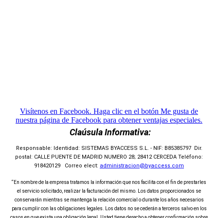
Visítenos en Facebook. Haga clic en el botón Me gusta de
nuestra página de Facebook para obtener ventajas especiales.
Claúsula Informativa:
Responsable: Identidad: SISTEMAS BYACCESS S.L. - NIF: B85385797 Dir.
postal: CALLE PUENTE DE MADRID NUMERO 28; 28412 CERCEDA Teléfono:
918420129 Correo elect:
administracion@byaccess.com
“En nombre de la empresa tratamos la información que nos facilita con el fin de prestarles
el servicio solicitado, realizar la facturación del mismo. Los datos proporcionados se
conservarán mientras se mantenga la relación comercial o durante los años necesarios
para cumplir con las obligaciones legales. Los datos no se cederán a terceros salvo en los
casos en que exista una obligación legal. Usted tiene derecho a obtener confirmación sobre