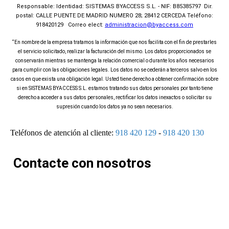
Responsable: Identidad: SISTEMAS BYACCESS S.L. - NIF: B85385797 Dir.
postal: CALLE PUENTE DE MADRID NUMERO 28; 28412 CERCEDA Teléfono:
918420129 Correo elect:
administracion@byaccess.com
“En nombre de la empresa tratamos la información que nos facilita con el fin de prestarles
el servicio solicitado, realizar la facturación del mismo. Los datos proporcionados se
conservarán mientras se mantenga la relación comercial o durante los años necesarios
para cumplir con las obligaciones legales. Los datos no se cederán a terceros salvo en los
casos en que exista una obligación legal. Usted tiene derecho a obtener confirmación sobre
si en SISTEMAS BYACCESS S.L. estamos tratando sus datos personales por tanto tiene
derecho a acceder a sus datos personales, rectificar los datos inexactos o solicitar su
supresión cuando los datos ya no sean necesarios.
Teléfonos de atención al cliente:
918 420 129
-
918 420 130
Contacte con nosotros